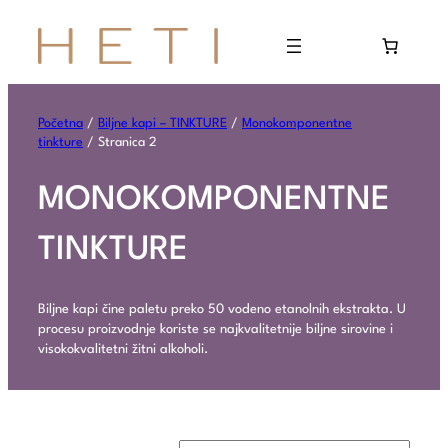
Početna
/
Biljne kapi – TINKTURE
/
Monokomponentne
tinkture
/ Stranica 2
MONOKOMPONENTNE
TINKTURE
Biljne kapi čine paletu preko 50 vodeno etanolnih ekstrakta. U
procesu proizvodnje koriste se najkvalitetnije biljne sirovine i
visokokvalitetni žitni alkoholi.