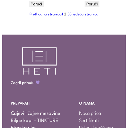
Poruči
Poruči
Prethodna stranica
1
2
3
Sljedeća stranica
Zagrli prirodu
PREPARATI
O NAMA
Čajevi i čajne mešavine
Naša priča
Biljne kapi – TINKTURE
Sertifikati
Etarska ulja
Uslovi korišćenja