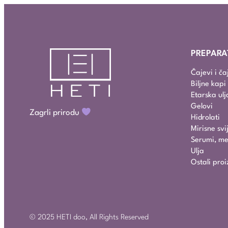
PREPARA
Čajevi i č
Biljne kap
Etarska ulj
Gelovi
Zagrli prirodu
Hidrolati
Mirisne svi
Serumi, mel
Ulja
Ostali proi
© 2025 HETI doo, All Rights Reserved