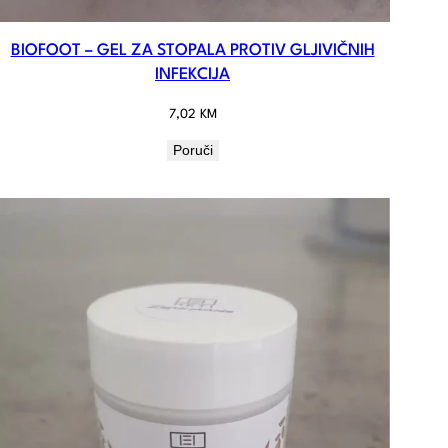
BIOFOOT – GEL ZA STOPALA PROTIV GLJIVIČNIH
INFEKCIJA
7,02
KM
Poruči