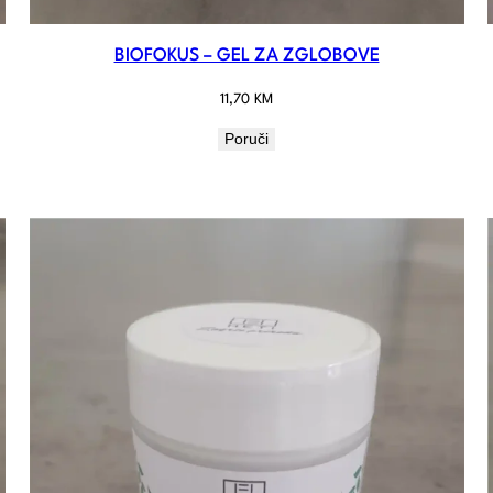
BIOFOKUS – GEL ZA ZGLOBOVE
11,70
KM
Poruči