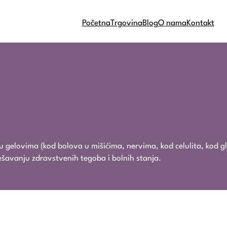
Početna
Trgovina
Blog
O nama
Kontakt
e u gelovima (kod bolova u mišićima, nervima, kod celulita, kod gl
ešavanju zdravstvenih tegoba i bolnih stanja.