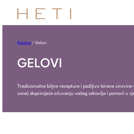
Početna
/ Gelovi
GELOVI
Tradicionalne biljne recepture i pažljivo birane sirovin
usne) doprinijeće očuvanju vašeg zdravlja i pomoći u rj