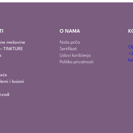
TI
O NAMA
K
ajne mešavine
Naša priča
Ob
i – TINKTURE
Sertifikati
+3
a
Uslovi korišćenja
he
Politika privatnosti
jeće
emi i losioni
zvodi