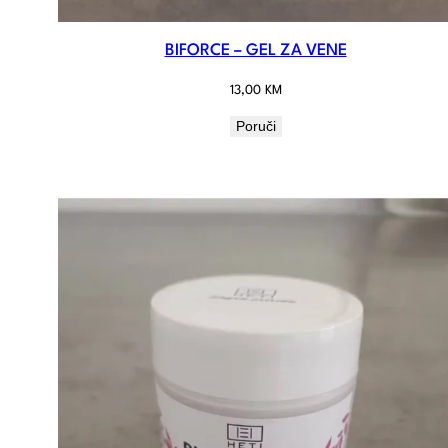
BIFORCE – GEL ZA VENE
13,00
KM
Poruči