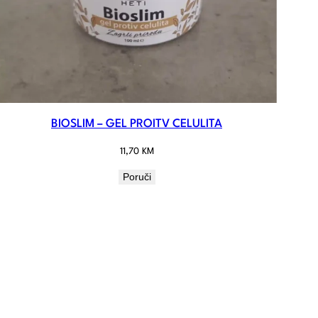
BIOSLIM – GEL PROITV CELULITA
11,70
KM
Poruči