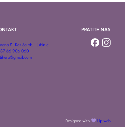
ONTAKT
PRATITE NAS
rena Đ. Kozića bb, Ljubinje
87 66 906 060
tiherb@gmail.com
Designed with
Up web