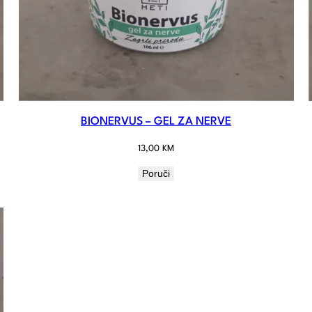
BIONERVUS – GEL ZA NERVE
13,00
KM
Poruči