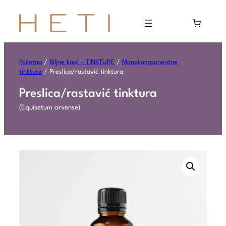
Početna
/
Biljne kapi – TINKTURE
/
Monokomponentne
tinkture
/ Preslica/rastavić tinktura
Preslica/rastavić tinktura
(Equisetum arvense)