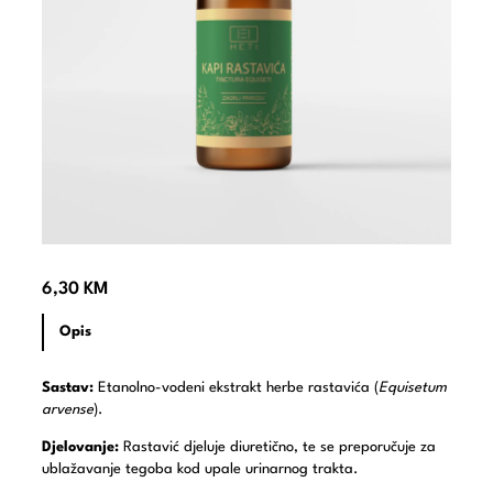
6,30
KM
Opis
Sastav:
Etanolno-vodeni ekstrakt herbe rastavića (
Equisetum
arvense
).
Djelovanje:
Rastavić djeluje diuretično, te se preporučuje za
ublažavanje tegoba kod upale urinarnog trakta.