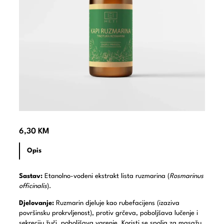
6,30
KM
Opis
Sastav:
Etanolno-vodeni ekstrakt lista ruzmarina (
Rosmarinus
officinalis
).
Djelovanje:
Ruzmarin djeluje kao rubefacijens (izaziva
površinsku prokrvljenost), protiv grčeva, poboljšava lučenje i
sekreciju žuči, poboljšava varenje. Koristi se spolja za masažu