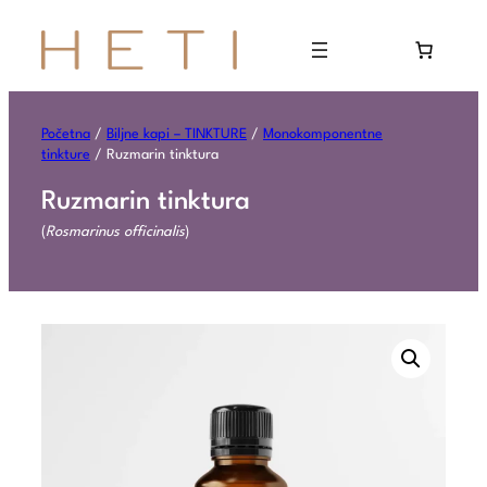
Početna
/
Biljne kapi – TINKTURE
/
Monokomponentne
tinkture
/ Ruzmarin tinktura
Ruzmarin tinktura
(
Rosmarinus officinalis
)