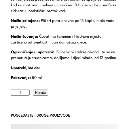
kod reumatizma i bolova u mišićima. Poboljšava lošu perifernu
cirkulaciju podstičući protok krvi.
Način primjene:
Piti tri puta dnevno po 15 kapi u malo vode
prije jela.
Način čuvanja:
Čuvati na tamnom i hladnom mjestu,
zaštićeno od svjetlosti i van domašaja djece.
Ograničenje u upotrebi:
Biljne kapi sadrže alkohol, te se ne
preporučuju trudnicama, dojiljama i djeci mlađoj od 12 godina.
Upotrebljivo do:
Pakovanje:
50 ml
Poruči
POGLEDAJTE I DRUGE PROIZVODE