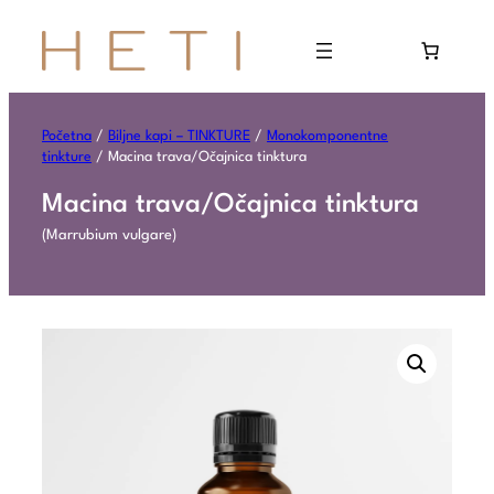
Početna
/
Biljne kapi – TINKTURE
/
Monokomponentne
tinkture
/ Macina trava/Očajnica tinktura
Macina trava/Očajnica tinktura
(Marrubium vulgare)