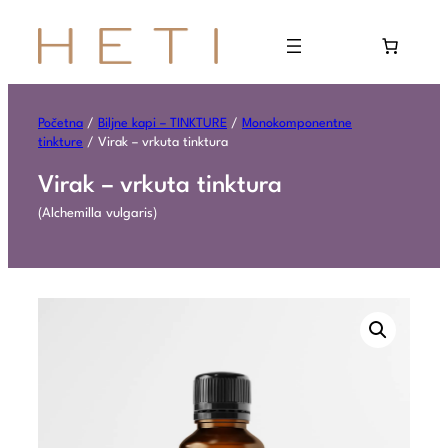
Početna
/
Biljne kapi – TINKTURE
/
Monokomponentne
tinkture
/ Virak – vrkuta tinktura
Virak – vrkuta tinktura
(
Alchemilla vulgaris
)