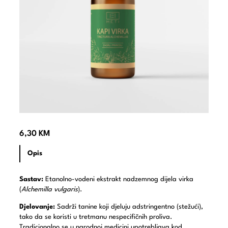
6,30
KM
Opis
Sastav:
Etanolno-vodeni ekstrakt nadzemnog dijela virka
(
Alchemilla vulgaris
).
Djelovanje:
Sadrži tanine koji djeluju adstringentno (stežući),
tako da se koristi u tretmanu nespecifičnih proliva.
Tradicionalno se u narodnoj medicini upotrebljava kod