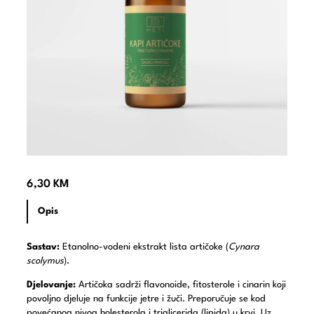
6,30
KM
Opis
Sastav:
Etanolno-vodeni ekstrakt lista artičoke (
Cynara
scolymus
).
Djelovanje:
Artičoka sadrži flavonoide, fitosterole i cinarin koji
povoljno djeluje na funkcije jetre i žuči. Preporučuje se kod
povećanog nivoa holesterola i triglicerida (lipida) u krvi. Uz