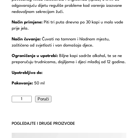
odgovarajuću dijetu reguliše probleme kod varenja izazvane
nedovoljnom sekrecijom žuči.
Način primjene:
Piti tri puta dnevno po 30 kapi u malo vode
prije jela.
Način čuvanja:
Čuvati na tamnom i hladnom mjestu,
zaštićeno od svjetlosti i van domašaja djece.
Ograničenje u upotrebi:
Biljne kapi sadrže alkohol, te se ne
preporučuju trudnicama, dojiljama i djeci mlađoj od 12 godina.
Upotrebljivo do:
Pakovanje:
50 ml
Poruči
POGLEDAJTE I DRUGE PROIZVODE