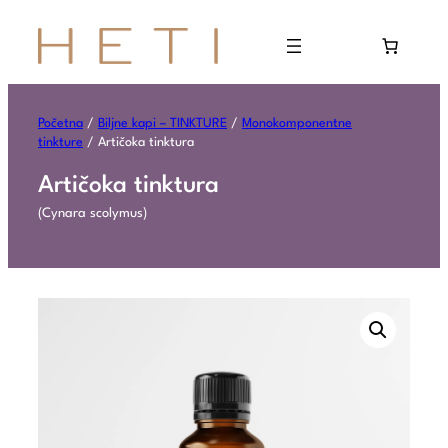
Početna
/
Biljne kapi – TINKTURE
/
Monokomponentne
tinkture
/ Artičoka tinktura
Artičoka tinktura
(Cynara scolymus)