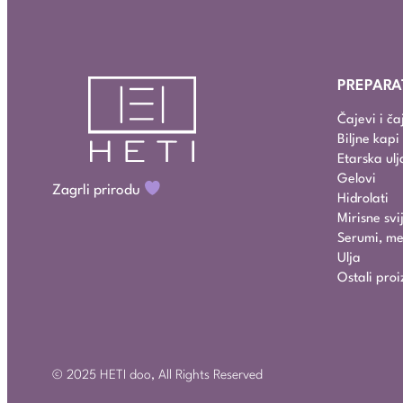
PREPARA
Čajevi i č
Biljne kap
Etarska ulj
Gelovi
Zagrli prirodu
Hidrolati
Mirisne svi
Serumi, mel
Ulja
Ostali proi
© 2025 HETI doo, All Rights Reserved