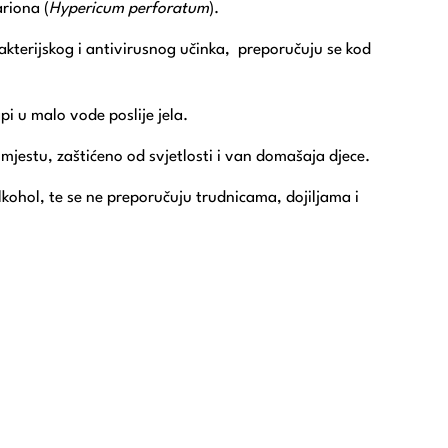
riona (
Hypericum perforatum
).
kterijskog i antivirusnog učinka, preporučuju se kod
pi u malo vode poslije jela.
jestu, zaštićeno od svjetlosti i van domašaja djece.
alkohol, te se ne preporučuju trudnicama, dojiljama i