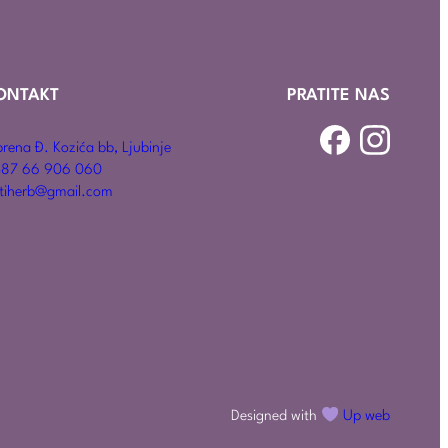
ONTAKT
PRATITE NAS
rena Đ. Kozića bb, Ljubinje
87 66 906 060
tiherb@gmail.com
Designed with
Up web