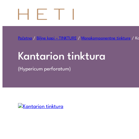
Početna
/
Biljne kapi – TINKTURE
/
Monokomponentne tinkture
/ Ka
Kantarion tinktura
(Hypericum perforatum)