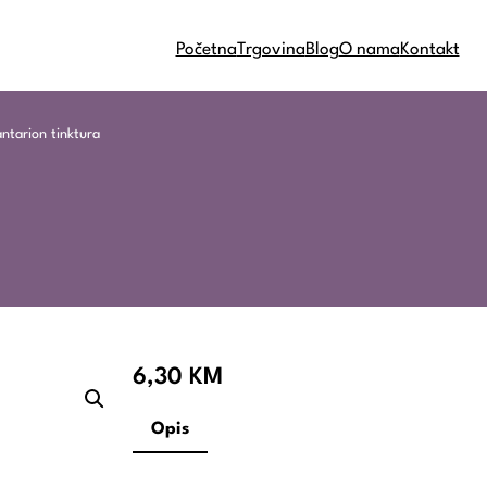
Početna
Trgovina
Blog
O nama
Kontakt
ntarion tinktura
6,30
KM
Opis