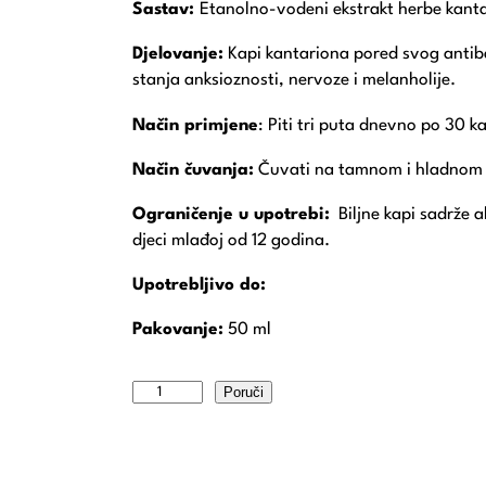
Sastav:
Etanolno-vodeni ekstrakt herbe kanta
Djelovanje:
Kapi kantariona pored svog antiba
stanja anksioznosti, nervoze i melanholije.
Način primjene
:
Piti tri puta dnevno po 30 ka
Način čuvanja:
Čuvati na tamnom i hladnom m
Ograničenje u upotrebi:
Biljne kapi sadrže 
djeci mlađoj od 12 godina.
Upotrebljivo do:
Pakovanje:
50 ml
Poruči