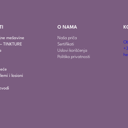
TI
O NAMA
K
ajne mešavine
Naša priča
Ob
i – TINKTURE
Sertifikati
+3
a
Uslovi korišćenja
he
Politika privatnosti
jeće
emi i losioni
zvodi