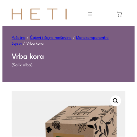
Početna
/
Čajevi i čajne mešavine
/
Monokomponentni
čajevi
/ Vrba kora
Vrba kora
(Salix alba)