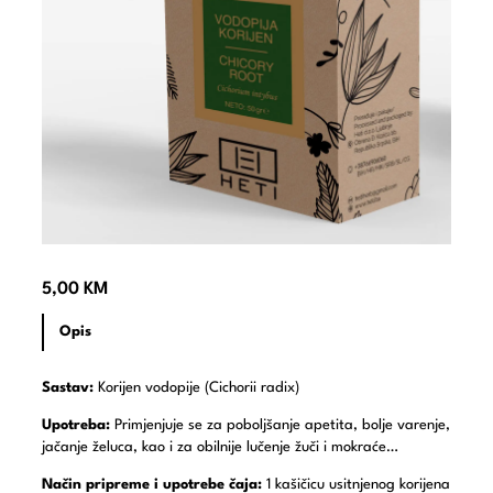
5,00
KM
Opis
Sastav:
Korijen vodopije (Cichorii radix)
Upotreba:
Primjenjuje se za poboljšanje apetita, bolje varenje,
jačanje želuca, kao i za obilnije lučenje žuči i mokraće…
Način pripreme i upotrebe čaja:
1 kašičicu usitnjenog korijena