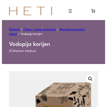
Početna
/
Čajevi i čajne mešavine
/
Monokomponentni
čajevi
/ Vodopija korijen
Vodopija korijen
(Cichorium intybus)