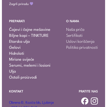
Zagrli prirodu
PREPARATI
O NAMA
Čajevi i čajne mešavine
Naša priča
Biljne kapi – TINKTURE
Sertifikati
Etarska ulja
Uslovi korišćenja
Gelovi
Politika privatnosti
Hidrolati
Mirisne svijeće
Serumi, melemi i losioni
Ulja
Ostali proizvodi
KONTAKT
PRATITE NAS
Obrena Đ. Kozića bb, Ljubinje