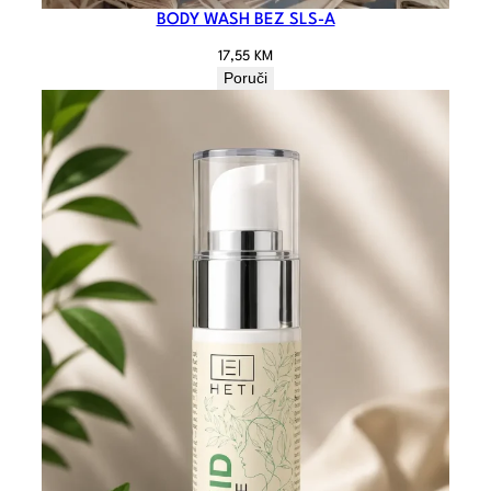
BODY WASH BEZ SLS-A
17,55
KM
Poruči