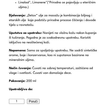
Linalool*, Limonene*(*Prirodno se pojavljuju u eteričnim
uljima.)
Djelovanje:
„Detox“ ulje za masažu je kombinacija biljnog i
etarskih ulja koja podstiču prirodne procese čišćenja i dovode
tijelo u ravnotežu.
Uputstvo za upotrebu:
Nanijeti na vlažnu kožu nakon kupanja
ili tuširanja. Pogodno je za svakodnevnu upotrebu. Koristiti
isključivo na neoštećenoj koži.
Napomena:
Samo za spoljašnju upotrebu. Ne sadrži sintetičke
arome, boje i konzervanse, kao ni supstance bazirane na
mineralnim uljima.
Način čuvanja:
Čuvati na sobnoj temperaturi, zaštićeno od
vlage i svetlosti. Čuvati van domašaja dece.
Pakovanje:
200 ml
Upotrebljivo do:
Poruči