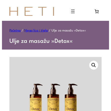
Početna
/
Njega lica i tijela
/ Ulje za masažu »Detox«
Ulje za masažu »Detox«