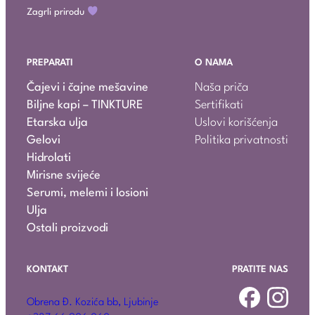
Zagrli prirodu
PREPARATI
O NAMA
Čajevi i čajne mešavine
Naša priča
Biljne kapi – TINKTURE
Sertifikati
Etarska ulja
Uslovi korišćenja
Gelovi
Politika privatnosti
Hidrolati
Mirisne svijeće
Serumi, melemi i losioni
Ulja
Ostali proizvodi
KONTAKT
PRATITE NAS
Obrena Đ. Kozića bb, Ljubinje