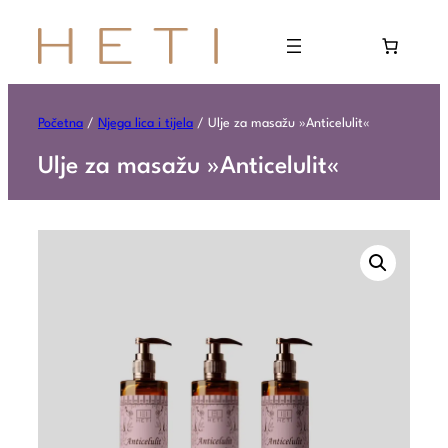
Početna
/
Njega lica i tijela
/ Ulje za masažu »Anticelulit«
Ulje za masažu »Anticelulit«