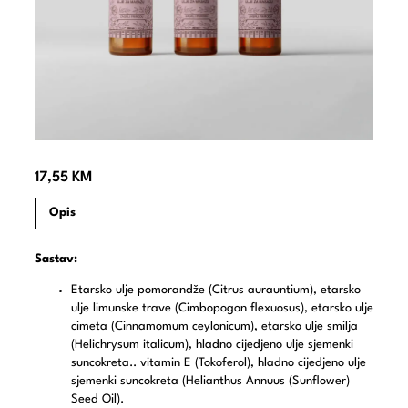
17,55
KM
Opis
Sastav:
Etarsko ulje pomorandže (Citrus aurauntium), etarsko
ulje limunske trave (Cimbopogon flexuosus), etarsko ulje
cimeta (Cinnamomum ceylonicum), etarsko ulje smilja
(Helichrysum italicum), hladno cijedjeno ulje sjemenki
suncokreta.. vitamin E (Tokoferol), hladno cijedjeno ulje
sjemenki suncokreta (Helianthus Annuus (Sunflower)
Seed Oil).