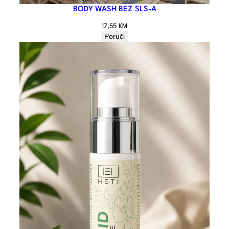
BODY WASH BEZ SLS-A
17,55
KM
Poruči