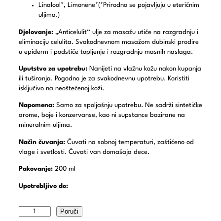
Linalool*, Limonene*(*Prirodno se pojavljuju u eteričnim
uljima.)
Djelovanje:
„Anticelulit“ ulje za masažu utiče na razgradnju i
eliminaciju celulita. Svakodnevnom masažom dubinski prodire
u epiderm i podstiče topljenje i razgradnju masnih naslaga.
Uputstvo za upotrebu:
Nanijeti na vlažnu kožu nakon kupanja
ili tuširanja. Pogodno je za svakodnevnu upotrebu. Koristiti
isključivo na neoštećenoj koži.
Napomena:
Samo za spoljašnju upotrebu. Ne sadrži sintetičke
arome, boje i konzervanse, kao ni supstance bazirane na
mineralnim uljima.
Način čuvanja:
Čuvati na sobnoj temperaturi, zaštićeno od
vlage i svetlosti. Čuvati van domašaja dece.
Pakovanje:
200 ml
Upotrebljivo do:
Poruči