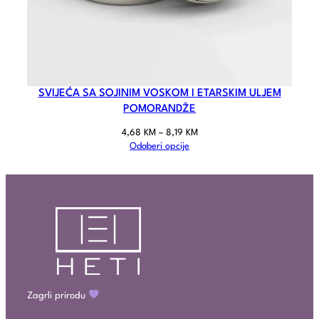
SVIJEĆA SA SOJINIM VOSKOM I ETARSKIM ULJEM
POMORANDŽE
4,68
KM
–
8,19
KM
Odaberi opcije
Zagrli prirodu