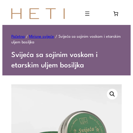
Početna
/
Mirisne svijeće
/ Svijeća sa sojinim voskom i etarskim
uljem bosiljka
Svijeća sa sojinim voskom i
etarskim uljem bosiljka