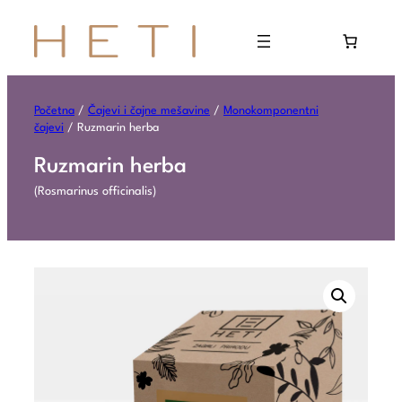
Početna
/
Čajevi i čajne mešavine
/
Monokomponentni
čajevi
/ Ruzmarin herba
Ruzmarin herba
(Rosmarinus officinalis)