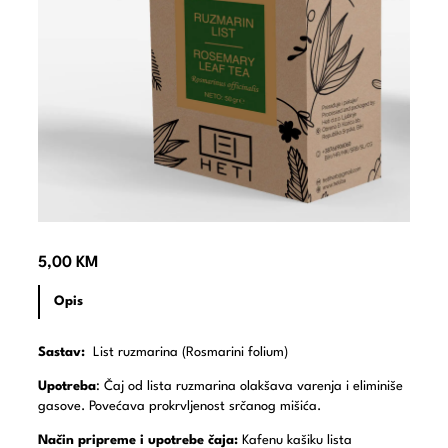
5,00
KM
Opis
Sastav:
List ruzmarina (Rosmarini folium)
Upotreba
: Čaj od lista ruzmarina olakšava varenja i eliminiše
gasove. Povećava prokrvljenost srčanog mišića.
Način pripreme i upotrebe čaja:
Kafenu kašiku lista