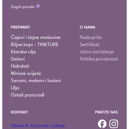
Zagrli prirodu
PREPARATI
O NAMA
Čajevi i čajne mešavine
Naša priča
Biljne kapi – TINKTURE
Sertifikati
Etarska ulja
Uslovi korišćenja
Gelovi
Politika privatnosti
Hidrolati
Mirisne svijeće
Serumi, melemi i losioni
Ulja
Ostali proizvodi
KONTAKT
PRATITE NAS
Obrena Đ. Kozića bb, Ljubinje