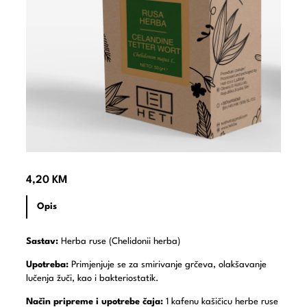
4,20
KM
Opis
Sastav:
Herba ruse (Chelidonii herba)
Upotreba:
Primjenjuje se za smirivanje grčeva, olakšavanje
lučenja žuči, kao i bakteriostatik.
Način pripreme i upotrebe čaja:
1 kafenu kašičicu herbe ruse