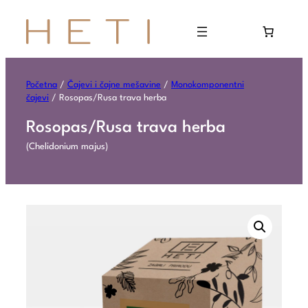
Početna
/
Čajevi i čajne mešavine
/
Monokomponentni
čajevi
/ Rosopas/Rusa trava herba
Rosopas/Rusa trava herba
(Chelidonium majus)