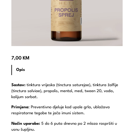
7,00
KM
Opis
Sastav:
tinktura vrijeska (tinctura saturejae), tinktura žalfije
(tinctura salviae), propolis, mentol, med, tween 20, voda,
kalijum sorbat.
Primjena
: Preventivno djeluje kod upale grla, ublažava
respiratorne tegobe te jača imuni sistem.
Način uporabe:
5 do 6 puta dnevno po 2 mlaza raspršiti u
usnu šupljinu.