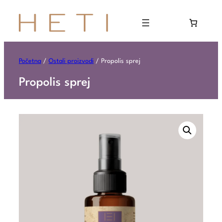
Početna
/
Ostali proizvodi
/ Propolis sprej
Propolis sprej