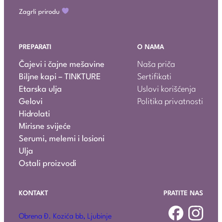
Zagrli prirodu
PREPARATI
O NAMA
Čajevi i čajne mešavine
Naša priča
Biljne kapi – TINKTURE
Sertifikati
Etarska ulja
Uslovi korišćenja
Gelovi
Politika privatnosti
Hidrolati
Mirisne svijeće
Serumi, melemi i losioni
Ulja
Ostali proizvodi
KONTAKT
PRATITE NAS
Obrena Đ. Kozića bb, Ljubinje