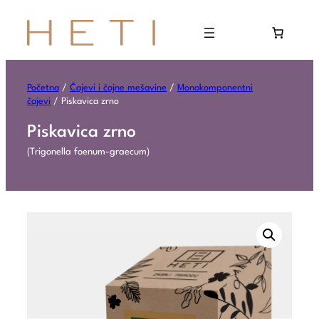
Početna
/
Čajevi i čajne mešavine
/
Monokomponentni
čajevi
/ Piskavica zrno
Piskavica zrno
(Trigonella foenum-graecum)