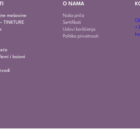
TI
O NAMA
K
ajne mešavine
Naša priča
Ob
i – TINKTURE
Sertifikati
+3
a
Uslovi korišćenja
he
Politika privatnosti
jeće
emi i losioni
zvodi