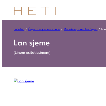
Početna
/
Čajevi i čajne mešavine
/
Monokomponentni čajevi
/ Lan
Lan sjeme
(Linum usitatissimum)