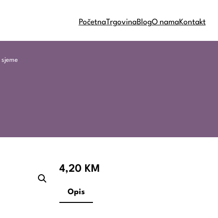
Početna
Trgovina
Blog
O nama
Kontakt
 sjeme
4,20
KM
Opis