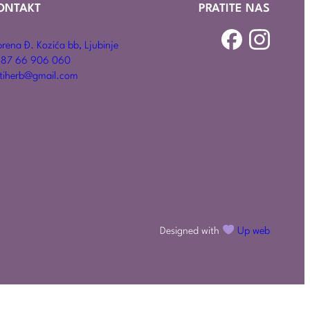
ONTAKT
PRATITE NAS
rena Đ. Kozića bb, Ljubinje
87 66 906 060
tiherb@gmail.com
Designed with
Up web