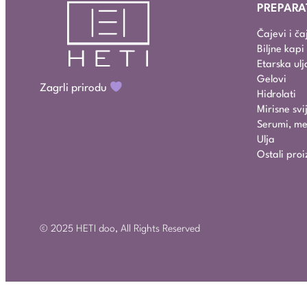
PREPARA
Čajevi i č
Biljne kap
Etarska ulj
Gelovi
Zagrli prirodu
Hidrolati
Mirisne svi
Serumi, mel
Ulja
Ostali proi
© 2025 HETI doo, All Rights Reserved