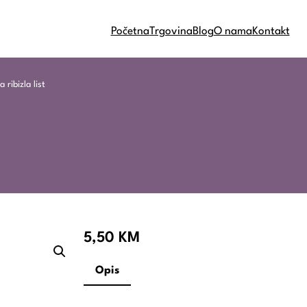
Početna
Trgovina
Blog
O nama
Kontakt
 ribizla list
5,50
KM
Opis