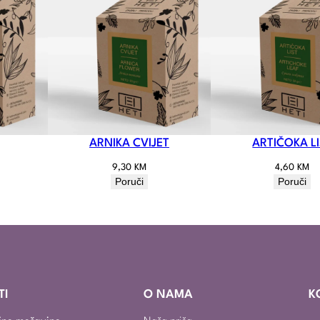
ARNIKA CVIJET
ARTIČOKA L
9,30
KM
4,60
KM
Poruči
Poruči
TI
O NAMA
K