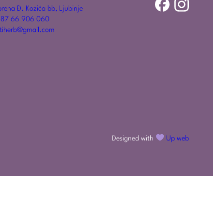
rena Đ. Kozića bb, Ljubinje
87 66 906 060
tiherb@gmail.com
Designed with
Up web