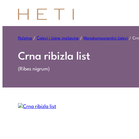
Početna
/
Čajevi i čajne mešavine
/
Monokomponentni čajevi
/ Crna
Crna ribizla list
(Ribes nigrum)