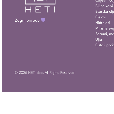
Čajevi i č
Biljne kap
Etarska ulj
Gelovi
Zagrli prirodu
Hidrolati
Mirisne svi
Serumi, mel
Ulja
Ostali proi
© 2025 HETI doo, All Rights Reserved