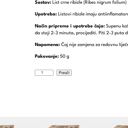
Sastav:
List crne ribizle (Ribes nigrum folium)
Upotreba:
Listovi ribizle imaju antiinflamatorn
Način pripreme i upotrebe čaja:
Supenu kašik
da stoji 2-3 minuta, procijediti. Piti 2-3 puta
Napomena:
Čaj nije zamjena za redovnu liječn
Pakovanje:
50 g
Poruči