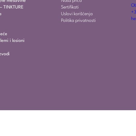
ajne mešavine
Naša priča
Ob
i – TINKTURE
Sertifikati
+3
a
Uslovi korišćenja
he
Politika privatnosti
jeće
emi i losioni
zvodi