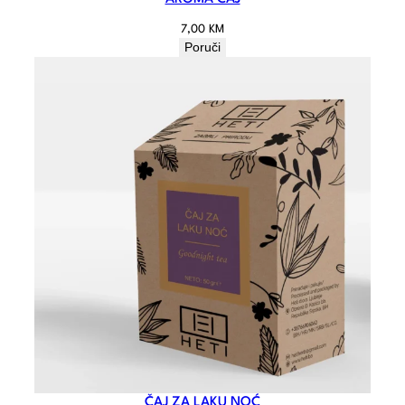
7,00
KM
Poruči
ČAJ ZA LAKU NOĆ