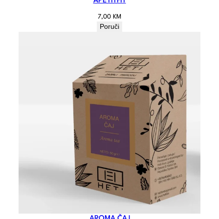
APETITFIT
7,00
KM
Poruči
AROMA ČAJ