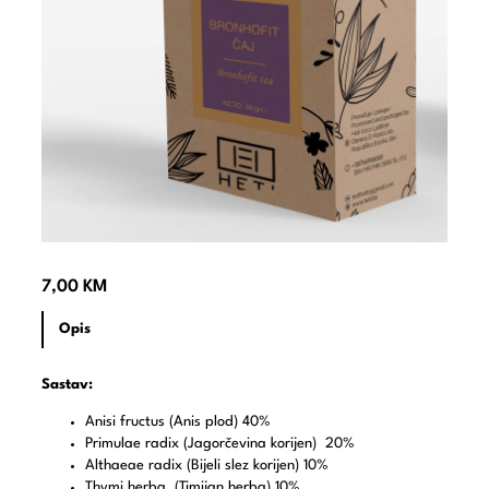
7,00
KM
Opis
Sastav:
Anisi fructus (Anis plod)
40%
Primulae radix (Jagorčevina korijen)
20%
Althaeae radix (Bijeli slez korijen)
10%
Thymi herba (Timijan herba)
10%