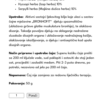
Hyssopi herba (Izop herba)
10%
Serpylli herba (Majkina dušica herba)
10%
Upotreba:
Aktivni sastojci ljekovitog bilja koje ulazi u sastav
čajne mješavine „BRONHOFIT“ djeluju spazmolitično
(ublažava grčeve glatke muskulature bronhija), te olakšava
disanje. Takodje povoljno djeluju na oblaganje nadražene
sluzokože disajnih organa i ublažavanje nadražajnog kašlja,
olakšavanje iskašljavanja, a djeluju i antiseptično kod upala
disajnih organa.
Način pripreme i upotrebe čaja:
Supenu kašiku čaja preliti
sa 200 ml ključale vode, sud poklopiti i ostaviti da stoji jedan
sat, procijediti i zasladiti medom. Piti 2-3 puta dnevno, po
potrebi, nezavisno od jela po 200 ml čaja.
Napomena:
Čaj nije zamjena za redovnu liječničku terapiju.
Pakovanje:
50 g
Poruči