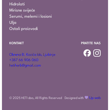
Hidrolati
Mirisne svijeće
Serumi, melemi i losioni
Ulja
Ostali proizvodi
KONTAKT
PRATITE NAS
Obrena Đ. Kozića bb, Ljubinje
+387 66 906 060
hetiherb@gmail.com
Up web
Designed with
© 2025 HETI doo, All Rights Reserved