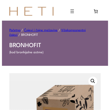
Početna
/
Čajevi i čajne mešavine
/
Višekomponentni
čajevi
/ BRONHOFIT
BRONHOFIT
(kod bronhijalne astme)