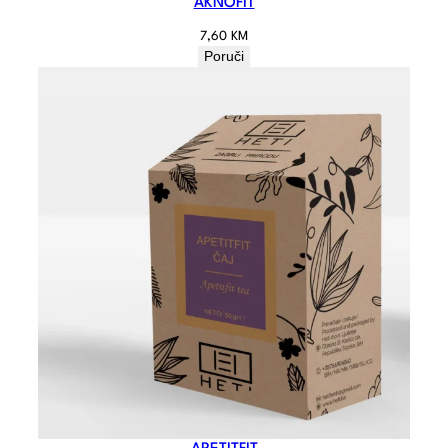
AKNOFIT
7,60
KM
Poruči