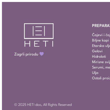
PREPARA
Čajevi i č
Biljne kap
Etarska ulj
Gelovi
Zagrli prirodu
Hidrolati
Mirisne svi
Serumi, mel
Ulja
Ostali proi
© 2025 HETI doo, All Rights Reserved