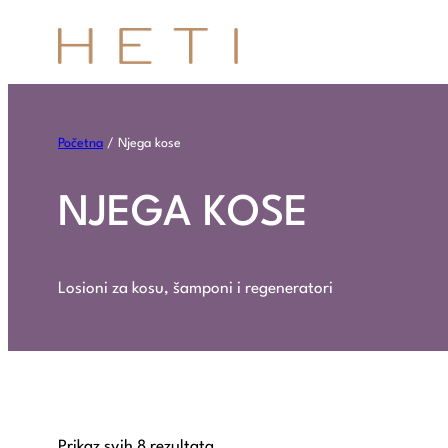
Početna
/ Njega kose
NJEGA KOSE
Losioni za kosu, šamponi i regeneratori
Prikaz svih 8 rezultata