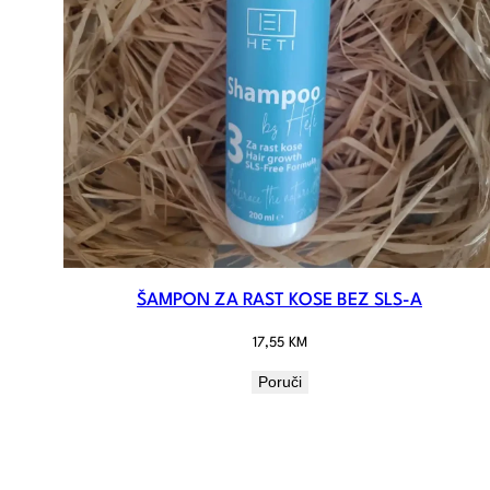
ŠAMPON ZA RAST KOSE BEZ SLS-A
17,55
KM
Poruči