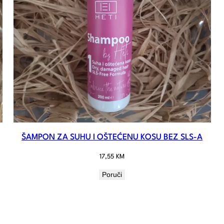
ŠAMPON ZA SUHU I OŠTEĆENU KOSU BEZ SLS-A
17,55
KM
Poruči