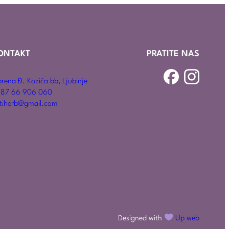
ONTAKT
PRATITE NAS
rena Đ. Kozića bb, Ljubinje
87 66 906 060
tiherb@gmail.com
Designed with
Up web