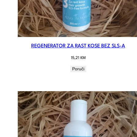
REGENERATOR ZA RAST KOSE BEZ SLS-A
15,21
KM
Poruči