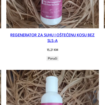
REGENERATOR ZA SUHU I OŠTEĆENU KOSU BEZ
SLS-A
15,21
KM
Poruči