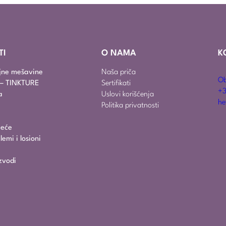
TI
O NAMA
K
ajne mešavine
Naša priča
Ob
i – TINKTURE
Sertifikati
+3
a
Uslovi korišćenja
he
Politika privatnosti
jeće
emi i losioni
zvodi